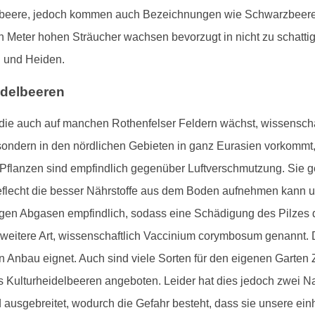
Blaubeere, jedoch kommen auch Bezeichnungen wie Schwarzbeer
n Meter hohen Sträucher wachsen bevorzugt in nicht zu schatti
n und Heiden.
idelbeeren
ie auch auf manchen Rothenfelser Feldern wächst, wissenschaft
, sondern in den nördlichen Gebieten in ganz Eurasien vorkommt, 
Pflanzen sind empfindlich gegenüber Luftverschmutzung. Sie 
Geflecht die besser Nährstoffe aus dem Boden aufnehmen kann und
gen Abgasen empfindlich, sodass eine Schädigung des Pilzes
weitere Art, wissenschaftlich Vaccinium corymbosum genannt. D
en Anbau eignet. Auch sind viele Sorten für den eigenen Garte
Kulturheidelbeeren angeboten. Leider hat dies jedoch zwei Nacht
 ausgebreitet, wodurch die Gefahr besteht, dass sie unsere ei