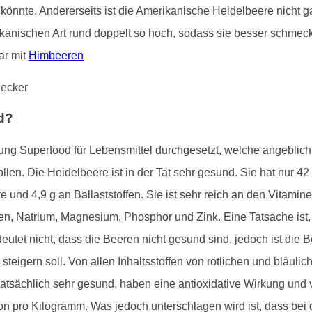
önnte. Andererseits ist die Amerikanische Heidelbeere nicht ga
ikanischen Art rund doppelt so hoch, sodass sie besser schmeckt
ar mit
Himbeeren
od?
hnung Superfood für Lebensmittel durchgesetzt, welche angebli
len. Die Heidelbeere ist in der Tat sehr gesund. Sie hat nur 42
te und 4,9 g an Ballaststoffen. Sie ist sehr reich an den Vitam
en, Natrium, Magnesium, Phosphor und Zink. Eine Tatsache ist,
utet nicht, dass die Beeren nicht gesund sind, jedoch ist die 
steigern soll. Von allen Inhaltsstoffen von rötlichen und bläu
atsächlich sehr gesund, haben eine antioxidative Wirkung und v
on pro Kilogramm. Was jedoch unterschlagen wird ist, dass bei