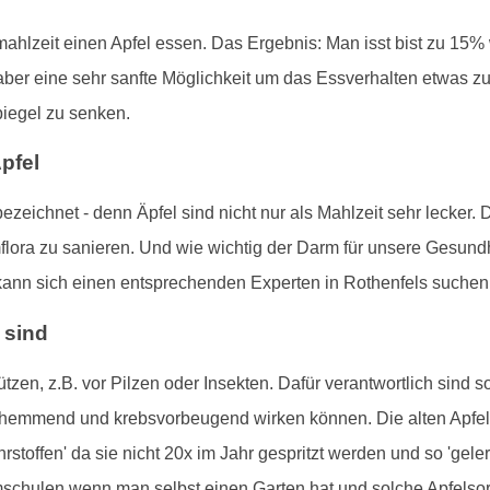
mahlzeit einen Apfel essen. Das Ergebnis: Man isst bist zu 15%
r, aber eine sehr sanfte Möglichkeit um das Essverhalten etwas
piegel zu senken.
pfel
 bezeichnet - denn Äpfel sind nicht nur als Mahlzeit sehr lecker.
lora zu sanieren. Und wie wichtig der Darm für unsere Gesundh
ann sich einen entsprechenden Experten in Rothenfels suchen
 sind
ützen, z.B. vor Pilzen oder Insekten. Dafür verantwortlich sind
emmend und krebsvorbeugend wirken können. Die alten Apfelsor
toffen' da sie nicht 20x im Jahr gespritzt werden und so 'geler
umschulen wenn man selbst einen Garten hat und solche Apfelso